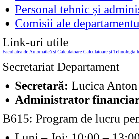
Personal tehnic și admini
Comisii ale departamentu
Link-uri utile
Facultatea de Automatică şi Calculatoare
Calculatoare şi Tehnologia I
Secretariat Departament
Secretară:
Lucica Anton
Administrator financiar
B615: Program de lucru pen
Luni – Joi: 10:00 – 13:0