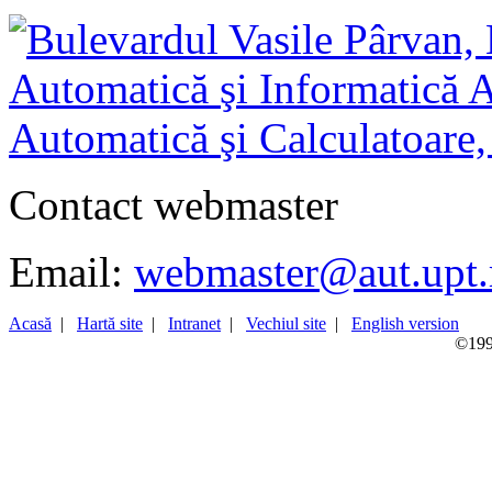
Contact webmaster
Email:
webmaster@aut.upt.
Acasă
|
Hartă site
|
Intranet
|
Vechiul site
|
English version
©1998