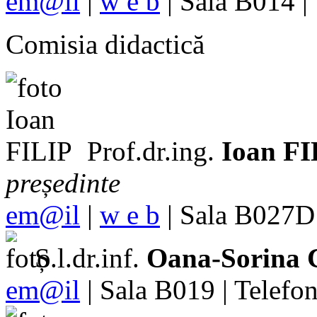
em@il
|
w e b
| Sala B014 |
Comisia didactică
Prof.dr.ing.
Ioan FI
președinte
em@il
|
w e b
| Sala B027D 
Ș.l.dr.inf.
Oana-Sorina
em@il
| Sala B019 | Telefo