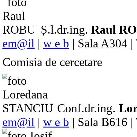
Ș.l.dr.ing.
Raul R
em@il
|
w e b
| Sala A304 |
Comisia de cercetare
Conf.dr.ing.
Lo
em@il
|
w e b
| Sala B616 |