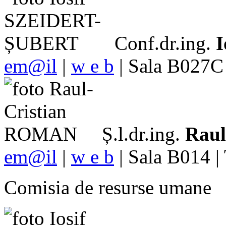
Conf.dr.ing.
em@il
|
w e b
| Sala B027C 
Ș.l.dr.ing.
Rau
em@il
|
w e b
| Sala B014 |
Comisia de resurse umane