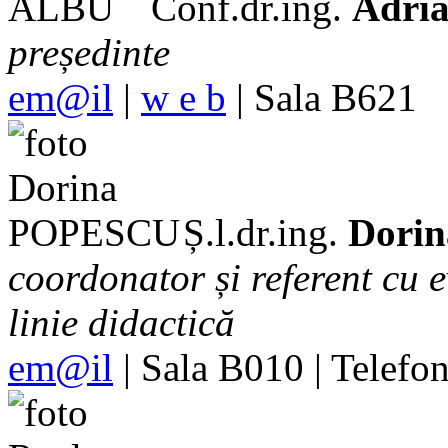
Conf.dr.ing.
Adri
președinte
em@il
|
w e b
| Sala B621
Ș.l.dr.ing.
Dori
coordonator și referent cu e
linie didactică
em@il
| Sala B010 | Telefo