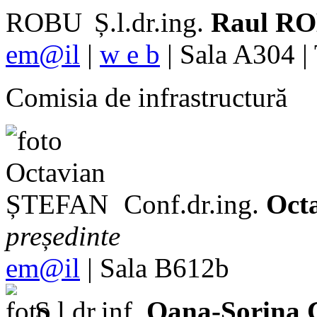
Ș.l.dr.ing.
Raul R
em@il
|
w e b
| Sala A304 |
Comisia de infrastructură
Conf.dr.ing.
Oct
președinte
em@il
| Sala B612b
Ș.l.dr.inf.
Oana-Sorina