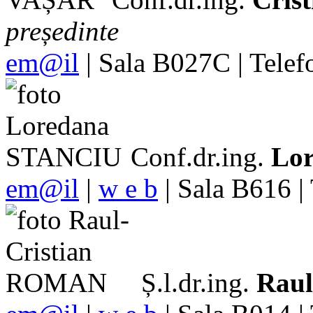
președinte
em@il
| Sala B027C | Tele
Conf.dr.ing.
Lo
em@il
|
w e b
| Sala B616 |
Ș.l.dr.ing.
Rau