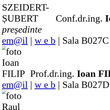
Conf.dr.ing.
președinte
em@il
|
w e b
| Sala B027C 
Prof.dr.ing.
Ioan FI
em@il
|
w e b
| Sala B027D 