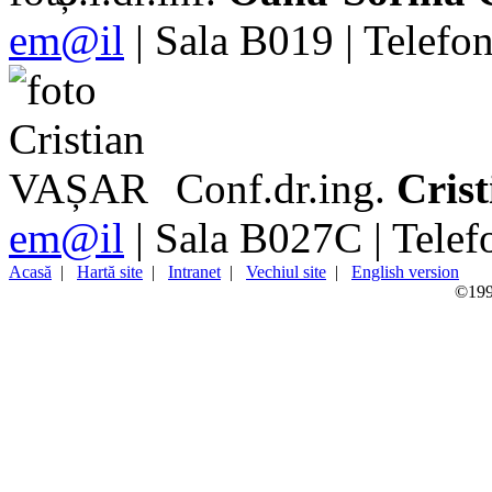
em@il
| Sala B019 | Telefo
Conf.dr.ing.
Cris
em@il
| Sala B027C | Tele
Acasă
|
Hartă site
|
Intranet
|
Vechiul site
|
English version
©1998