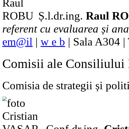
Ș.l.dr.ing.
Raul R
referent cu evaluarea și anal
em@il
|
w e b
| Sala A304 |
Comisii ale Consiliului
Comisia de strategii și polit
Conf.dr.ing.
Cris